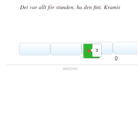
Det var allt för stunden, ha den fint. Kramis
3
Gilla
0