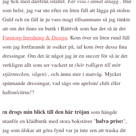
jag fick med därifrån istället.
Får visa i annat inlägg.
. Hur
som helst, jag var ute efter en liten fäll att lägga på stolen.
Guld och en fäll är ju vara magi tillsammans så jag tänkte
att om det finns en butik i Rätttvik som har det så är det
Furutorp Inredning & Design
. Kom över en liten rund fäll
som jag fortfarande är osäker på, iaf kom över dessa fina
dressingar. Om det är något jag är en succer för så är det
verkligen allt som ser vackert ut
(hör tydligen till mitt
stjärntecken, vågen
) , och ännu mer i matväg. Mycket
spännande dressingar, vad sägs om apelsin/ chili eller
hallon/citrus!?
S
en drogs min blick till den här tröjan
som hängde
halva prise
utanför en klädbutik med stora bokstäver "
t",
jag som älskar att göra fynd var ju inte sen att traska dit