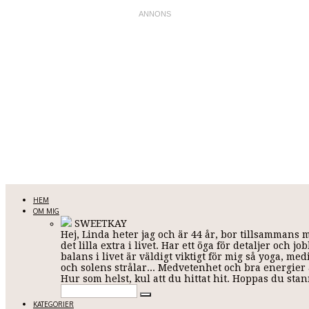
LINDA KARLSSON
HEM
OM MIG
SWEETKAY
Hej, Linda heter jag och är 44 år, bor tillsammans 
Allt mellan himmel och jord
det lilla extra i livet. Har ett öga för detaljer och
balans i livet är väldigt viktigt för mig så yoga, me
och solens strålar... Medvetenhet och bra energier ä
Hur som helst, kul att du hittat hit. Hoppas du st
KATEGORIER