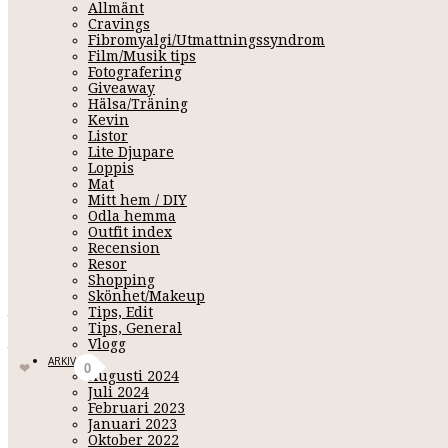
Allmänt
Cravings
Fibromyalgi/Utmattningssyndrom
Film/Musik tips
Fotografering
Giveaway
Hälsa/Träning
Kevin
Listor
Lite Djupare
Loppis
Mat
J
Mitt hem / DIY
Odla hemma
Outfit index
Recension
Resor
April 30, 2011 12:36
Shopping
Skönhet/Makeup
Jag är helt såld i dessa skor och vet absolut inte vart jag kan f
Tips, Edit
Tips, General
Jag kan inte sluta dreggla över dom,
J A G Ä L S K A R D O M !
Vlogg
7
ARKIV
Gilla
0
Augusti 2024
Juli 2024
Februari 2023
Januari 2023
Oktober 2022