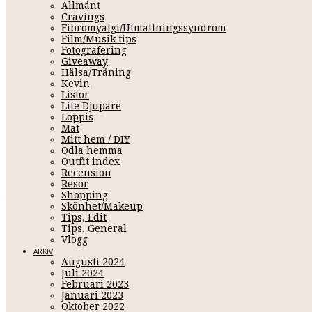
Allmänt
Cravings
Fibromyalgi/Utmattningssyndrom
Film/Musik tips
Fotografering
Giveaway
Hälsa/Träning
Kevin
Listor
Lite Djupare
Loppis
Mat
LOOKFANTASTIC BE
Mitt hem / DIY
Odla hemma
Outfit index
Recension
Resor
Januari 31, 2019 14:04
Shopping
(
Detta inlägg 
Skönhet/Makeup
Tips, Edit
Tips, General
För cirka 1 vecka sen så fick jag hem Januaris Beauty Box
från
L
Vlogg
har jag faktiskt redan..
ARKIV
Augusti 2024
Juli 2024
Februari 2023
Elastiska hårsnoddar från
Januari 2023
Oktober 2022
Banana setting powder från Bella Piérre