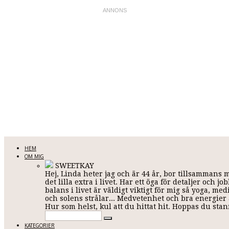
LINDA KARLSSON
HEM
OM MIG
SWEETKAY
Hej, Linda heter jag och är 44 år, bor tillsammans 
Allt mellan himmel och jord
det lilla extra i livet. Har ett öga för detaljer och
balans i livet är väldigt viktigt för mig så yoga, me
och solens strålar... Medvetenhet och bra energier ä
Hur som helst, kul att du hittat hit. Hoppas du st
KATEGORIER