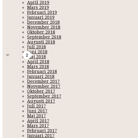
April 2019
Mars 2019
Dr PawPaw Lip Balm
Februari 2019
Kan användas till torra läppar, men också för att skydda huden och vår
Januari 2019
ingrediensen i Dr PawPaw Lip Balm är jäst pawpaw, frukten från Ca
December 2018
November 2018
Oktober 2018
September 2018
Augusti 2018
Ganska mycket godsaker el
Juli 2018
DrPawPaw - Firstaidbeauty - Popband - Swell - Vitamasques - bellapierre - lfbeautybox - lookfanta
1
Juni 2018
Gilla
2
Maj 2018
April 2018
Mars 2018
Februari 2018
Januari 2018
December 2017
November 2017
Oktober 2017
September 2017
Augusti 2017
Juli 2017
Juni 2017
Maj 2017
April 2017
Mars 2017
Februari 2017
Januari 2017