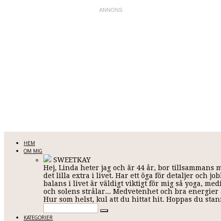
LINDA KARLSSON
HEM
OM MIG
SWEETKAY
Hej, Linda heter jag och är 44 år, bor tillsammans 
Allt mellan himmel och jord
det lilla extra i livet. Har ett öga för detaljer och
balans i livet är väldigt viktigt för mig så yoga, me
och solens strålar... Medvetenhet och bra energier ä
Hur som helst, kul att du hittat hit. Hoppas du st
KATEGORIER