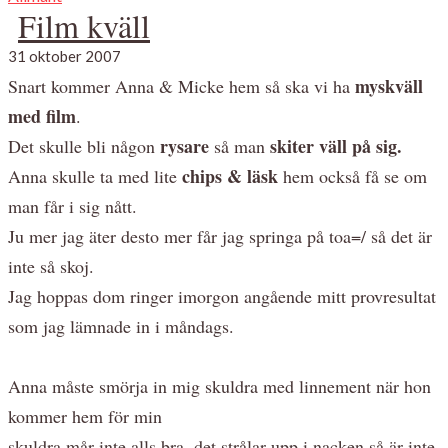
Film kväll
31 oktober 2007
myskväll
Snart kommer Anna & Micke hem så ska vi ha
med film
.
rysare
skiter väll på sig.
Det skulle bli någon
så man
chips & läsk
Anna skulle ta med lite
hem också få se om
man får i sig nått.
Ju mer jag äter desto mer får jag springa på toa=/ så det är
inte så skoj.
Jag hoppas dom ringer imorgon angående mitt provresultat
som jag lämnade in i måndags.
Anna måste smörja in mig skuldra med linnement när hon
kommer hem för min
skuldra mår inte alls bra, det strålar upp i nacken så är inte