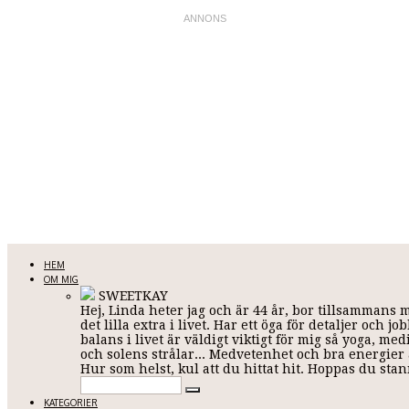
LINDA KARLSSON
HEM
OM MIG
SWEETKAY
Hej, Linda heter jag och är 44 år, bor tillsammans 
Allt mellan himmel och jord
det lilla extra i livet. Har ett öga för detaljer och
balans i livet är väldigt viktigt för mig så yoga, me
och solens strålar... Medvetenhet och bra energier ä
Hur som helst, kul att du hittat hit. Hoppas du st
KATEGORIER