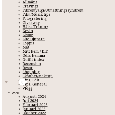
Allmänt
Cravings
Fibromyalgi/Utmattningssyndrom
Film/Musik tips
Fotografering
Giveaway
Hälsa/Träning
Kevin
Listor
Lite Djupare
Loppis
Mat
Mitt hem / DIY
Odla hemma
Outfit index
Recension
Resor
November 30, 2007 21:25
Shopping
Skönhet/Makeup
3
Tips, Edit
Gilla
0
Tips, General
Vlogg
ARKIV
Augusti 2024
Juli 2024
Februari 2023
Januari 2023
Oktober 2022