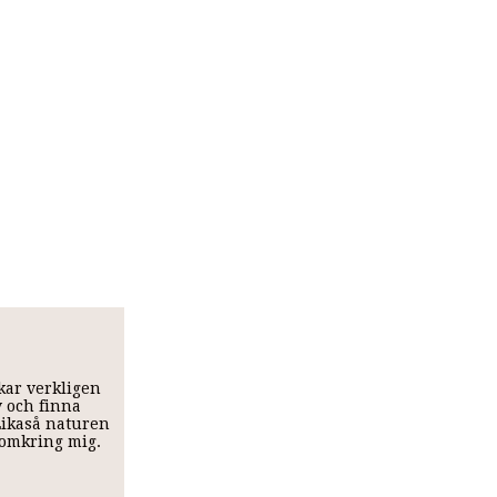
skar verkligen
v och finna
 Likaså naturen
t omkring mig.