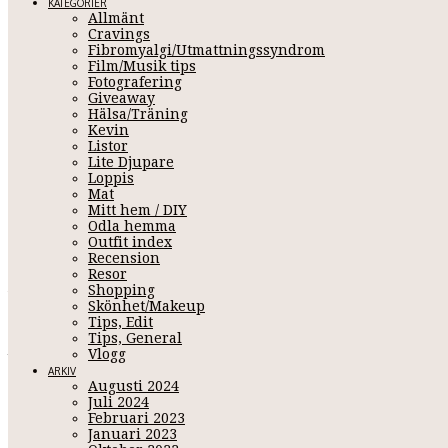
KATEGORIER
Allmänt
Cravings
Fibromyalgi/Utmattningssyndrom
Film/Musik tips
Fotografering
Giveaway
Hälsa/Träning
Kevin
Listor
Lite Djupare
Loppis
Mat
VECK
Mitt hem / DIY
Odla hemma
Outfit index
Recension
Resor
Juni 30, 2011 15:00
Shopping
Skönhet/Makeup
Tips, Edit
Tips, General
Jag har fått höra ett x antal ggr denna vecka att jag är en dålig
Vlogg
mamma som alltid har funnits där för Kevin under hela hans u
ARKIV
för att vi ska kunna ha det bra, jag försöker finnas där för hon
Augusti 2024
precis alla andra människor få andas ut ibland och få egen tid me
Juli 2024
Februari 2023
Januari 2023