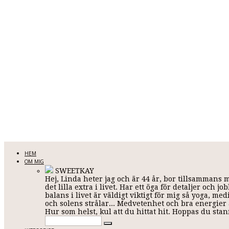
LINDA KARLSSON
HEM
OM MIG
SWEETKAY
Hej, Linda heter jag och är 44 år, bor tillsammans 
Allt mellan himmel och jord
det lilla extra i livet. Har ett öga för detaljer och
balans i livet är väldigt viktigt för mig så yoga, me
och solens strålar... Medvetenhet och bra energier ä
Hur som helst, kul att du hittat hit. Hoppas du st