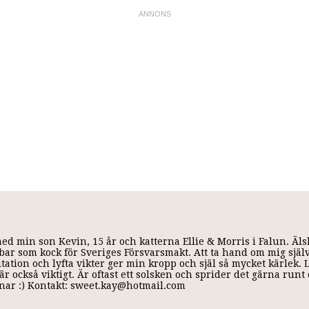
med min son Kevin, 15 år och katterna Ellie & Morris i Falun. Äl
 jobbar som kock för Sveriges Försvarsmakt. Att ta hand om mig själ
ditation och lyfta vikter ger min kropp och själ så mycket kärlek.
r också viktigt. Är oftast ett solsken och sprider det gärna run
annar :) Kontakt: sweet.kay@hotmail.com