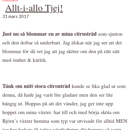
Allt-i-allo Tjej!
31 mars 2017
Just nu så blommar en av mina citrusträd
som sjutton
och den doftar så underbart. Jag älskar när jag ser att det
blommar för då vet jag att jag sköter om den på rätt sätt
med ömhet & kärlek.
Tänk om mitt stora citronträd
kunde se lika glad ut som
denna, då hade jag varit lite gladare men den ser lite
hängig ut. Hoppas på att det vänder, jag ger inte upp
hoppet om mina växter. har till och med börja sköta om
Björn´s växter hemma som typ var utvisade för alltid MEN
jag har lyckats få igång växtligheten där hemma så varje