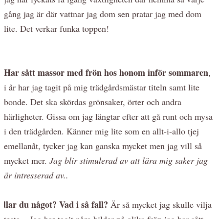
gång jag är där vattnar jag dom sen pratar jag med dom
lite. Det verkar funka toppen!
Har sått massor med frön hos honom inför sommaren
,
i år har jag tagit på mig trädgårdsmästar titeln samt lite
bonde. Det ska skördas grönsaker, örter och andra
härligheter. Gissa om jag längtar efter att gå runt och mysa
i den trädgården. Känner mig lite som en allt-i-allo tjej
emellanåt, tycker jag kan ganska mycket men jag vill så
mycket mer.
Jag blir stimulerad av att lära mig saker jag
är intresserad av..
dlar du något?
Vad i så fall?
Är så mycket jag skulle vilja
testa... Jag har tagit nåra bilder på olika frön jag har sått