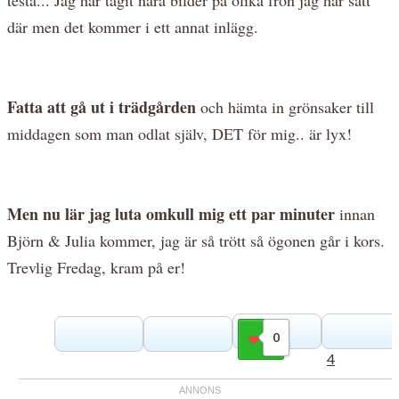
där men det kommer i ett annat inlägg.
Fatta att gå ut i trädgården
och hämta in grönsaker till
middagen som man odlat själv, DET för mig.. är lyx!
Men nu lär jag luta omkull mig ett par minuter
innan
Björn & Julia kommer, jag är så trött så ögonen går i kors.
Trevlig Fredag, kram på er!
0
Gilla
4