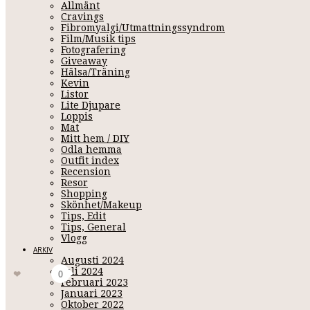
Allmänt
Cravings
Fibromyalgi/Utmattningssyndrom
Film/Musik tips
Fotografering
Giveaway
Hälsa/Träning
Kevin
Listor
Lite Djupare
Loppis
Mat
BAKOM MIN
Mitt hem / DIY
Odla hemma
Outfit index
Recension
Resor
Maj 31, 2015 20:52
Shopping
Skönhet/Makeup
Har haft en fin dag tillsammans med Kevin
sen ringde pappa o
Tips, Edit
dit. Är inte där så ofta längre, är mest hemma, i tryggheten. Skö
Tips, General
ren bil på köpet också;).
Vlogg
ARKIV
familj - morsdag
Augusti 2024
Juli 2024
Gilla
0
Februari 2023
Januari 2023
Oktober 2022