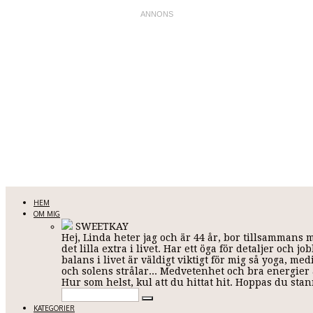
LINDA KARLSSON
HEM
OM MIG
SWEETKAY
Hej, Linda heter jag och är 44 år, bor tillsammans 
Allt mellan himmel och jord
det lilla extra i livet. Har ett öga för detaljer och
balans i livet är väldigt viktigt för mig så yoga, me
och solens strålar... Medvetenhet och bra energier ä
Hur som helst, kul att du hittat hit. Hoppas du st
KATEGORIER