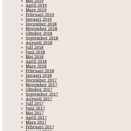
Maj 2019
–
Jag kan ha OTROLIGT svårt att bestämma mig för något ibland, ve
April 2019
–
Shoppa för mycket!!!
Mars 2019
–
OM jag blir kär så sätter jag den personen höööögt på en pedi
Februari 2019
–
Har otroligt svårt att bestämma mig för vad jag ha för kläder
Januari 2019
kläder 1 miljon ggr. Det vet nog dom flesta som varit här och gjor
December 2018
November 2018
Oktober 2018
September 2018
7. Fem saker du gillar att göra?
Augusti 2018
♥
Laga mat
Juli 2018
♥
Njuta av god mat tillsammans med vänner/familj
Juni 2018
♥
Köra bil fort
Maj 2018
♥
Inreda
April 2018
♥
Mysa
Mars 2018
Februari 2018
Vara med min son tänker jag inte ens skriva med för det är en själ
Januari 2018
December 2017
8. Fem saker du aldrig skulle klä dig i/eller köpa?
November 2017
– Äkta päls
Oktober 2017
Kommer inte på mer nu..
September 2017
Augusti 2017
9. Fem favorit leksaker?
Juli 2017
• Laptopen
Juni 2017
• Iphonen
Maj 2017
• Tv:n
April 2017
• Wii
Mars 2017
• Ska man skriva massagestav här?;)
Februari 2017