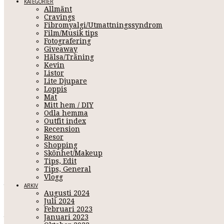
KATEGORIER
Allmänt
Cravings
Fibromyalgi/Utmattningssyndrom
Film/Musik tips
Fotografering
Giveaway
Hälsa/Träning
Kevin
Listor
Lite Djupare
Loppis
Mat
UTMA
Mitt hem / DIY
Odla hemma
Outfit index
Recension
Resor
December 30, 2011 14:37
Shopping
Skönhet/Makeup
Tips, Edit
Tips, General
Vlogg
Jag fick en jävligt svår utmaning av
Marika
, ska väll försöka sv
ARKIV
Augusti 2024
Juli 2024
1.
Vad gjorde du för ca 10 år sedan?
Februari 2023
Jag bodde i Rättvik och mådde nog inte så bra som människa, kä
Januari 2023
lova att jag är en helt annan person idag
(till det bättre).