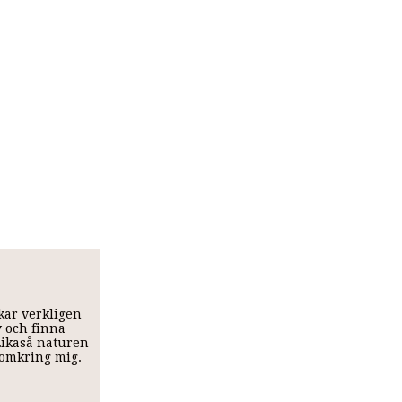
skar verkligen
v och finna
 Likaså naturen
t omkring mig.