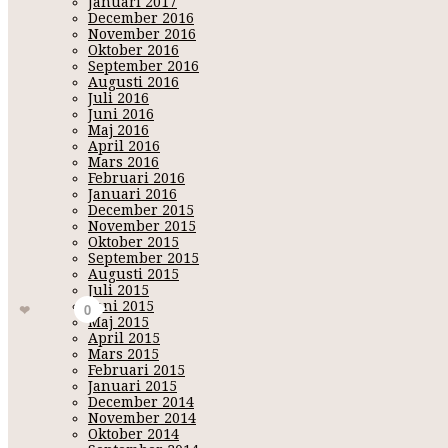
Januari 2017
December 2016
10. Tio personer jag vill se göra denna utmaningen?
November 2016
Oktober 2016
♥
Martina
September 2016
♥
Anna
Augusti 2016
♥
Ella
Juli 2016
♥
Frida
Juni 2016
♥
Monica
Maj 2016
♥
Sanna
April 2016
♥
Veronica
Mars 2016
♥
Marieangel
Februari 2016
♥
Linn
Januari 2016
♥
Cecilia
December 2015
November 2015
Oktober 2015
Hoppas ni 
September 2015
Augusti 2015
Gör listan
Juli 2015
8
Juni 2015
Gilla
0
Maj 2015
April 2015
Mars 2015
Februari 2015
Januari 2015
December 2014
November 2014
Oktober 2014