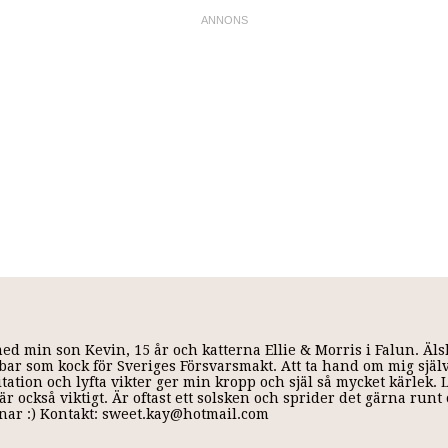
med min son Kevin, 15 år och katterna Ellie & Morris i Falun. Äl
 jobbar som kock för Sveriges Försvarsmakt. Att ta hand om mig själ
ditation och lyfta vikter ger min kropp och själ så mycket kärlek.
r också viktigt. Är oftast ett solsken och sprider det gärna run
annar :) Kontakt: sweet.kay@hotmail.com