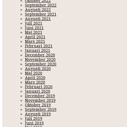
Oktober 2022
September 2022
2. Vad gjorde du för ett år sedan?
Augusti 2022
Dejtade en kille :P. Fick en
soffa
av min farmor
♥
,
den står här ä
September 2021
Augusti 2021
3. Fem snacks du gillar?
Juli 2021
Jag är faktiskt inte sån gottegris, har jämt massor med godis o
Juni 2021
Men skulle vara jordnötter, micropopcorn
(gärna med krydda ti
Maj 2021
April 2021
4. Fem sånger du kan hela texten till?
Mars 2021
Oj, jag ÄLSKAR musik. Sjunger mer än gärna både hemma till mu
Februari 2021
låt. Dom jag spelar mest i bilen just nu och vrålar till är:
Januari 2021
December 2020
* Akcent - My passion
November 2020
* Danny Saucedo - Tonight
(där snackar vi megasång + nästan 
September 2020
* Dj Antoine vs. Timati - Welcome to St Tropez
Augusti 2020
* Medina - Sagoland
{
♥♥♥
}
Maj 2020
* Nicki Minaj,Rihanna - Fly
April 2020
Mars 2020
5. Fem saker du skulle göra om du var mångmiljonär?
Februari 2020
♥
Köpa en FET kåk till mig & Kevin
Januari 2020
♥
Åka utomlands
{alot}
December 2019
♥
Öppna något eget inom det jag älskar mest att göra,
MAT!
November 2019
♥
Ge min familj lite money dom kan spendera
Oktober 2019
♥
Skänka pengar till välgörenhet
September 2019
Augusti 2019
Juli 2019
6. Fem dåliga vanor?
Juni 2019
−
När jag dricker alkohol så biter jag ner mina naglar, AJJA B