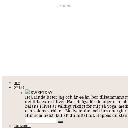
LINDA KARLSSON
HEM
OM MIG
SWEETKAY
Hej, Linda heter jag och är 44 år, bor tillsammans 
Allt mellan himmel och jord
det lilla extra i livet. Har ett öga för detaljer och
balans i livet är väldigt viktigt för mig så yoga, me
och solens strålar... Medvetenhet och bra energier ä
Hur som helst, kul att du hittat hit. Hoppas du st
KATEGORIER