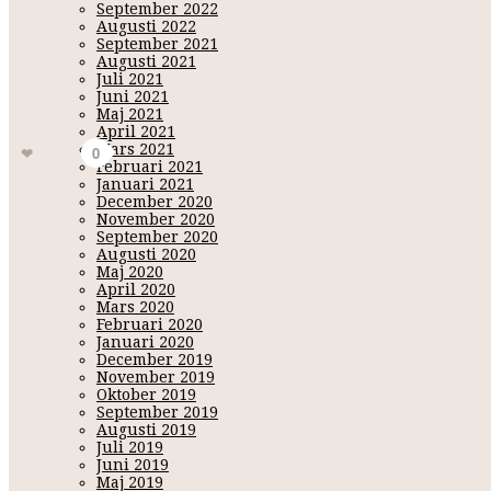
om det ens finns biljetter?)
. Få se lite vad vi känner för och vad
September 2022
av sen igår för nu är det bara att vara ute på gården och leka
Augusti 2022
och hälsa på i några dagar men med min förkylning och Kevin s
September 2021
även kanske ska på Lugnet i helgen så hinner vi knappt komma
Augusti 2021
att dom kunde komma hit istället, får be en bön till Gud att hon
Juli 2021
Juni 2021
Nej nu lär jag sätta fart med allt jag pysslar med, ha det såååå
Maj 2021
blogg - clashofnations - dalarna - falun - finest - snapchat - toppbloggare - vår
April 2021
Mars 2021
Gilla
0
Februari 2021
Januari 2021
December 2020
November 2020
September 2020
Augusti 2020
Maj 2020
April 2020
Mars 2020
Februari 2020
Januari 2020
December 2019
November 2019
Oktober 2019
September 2019
Augusti 2019
Juli 2019
Juni 2019
Maj 2019