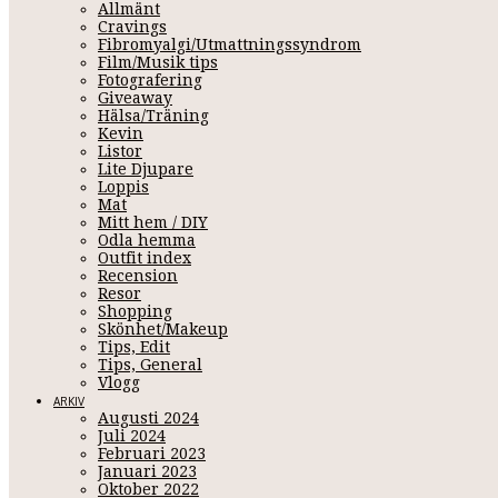
Allmänt
Cravings
Fibromyalgi/Utmattningssyndrom
Film/Musik tips
Fotografering
Giveaway
Hälsa/Träning
Kevin
Listor
Lite Djupare
Loppis
HUNDEN TYSO
Mat
Mitt hem / DIY
Odla hemma
Outfit index
Recension
Resor
Februari 25, 2007 09:08
Shopping
MOTALA
.
Hunden Tyson fick ont i höften och blev sjuk, men 4
Skönhet/Makeup
utmärglad och i ett rum täckt med avf
Tips, Edit
Tips, General
Vlogg
ARKIV
Hyresvärden blev orolig när hon inte fick tag i den 41-årige
Augusti 2024
på polis. När polisinspektörerna gick in i bostaden
Juli 2024
"Hela golvet var täckt av avföring, det var omöjligt att g
Februari 2023
Januari 2023
Oktober 2022