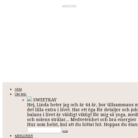
LINDA KARLSSON
HEM
OM MIG
SWEETKAY
Hej, Linda heter jag och är 44 år, bor tillsammans 
Allt mellan himmel och jord
det lilla extra i livet. Har ett öga för detaljer och
balans i livet är väldigt viktigt för mig så yoga, me
och solens strålar... Medvetenhet och bra energier ä
Hur som helst, kul att du hittat hit. Hoppas du st
KATEGORIER