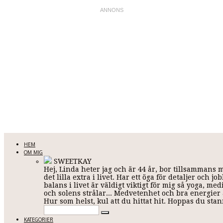
LINDA KARLSSON
HEM
OM MIG
SWEETKAY
Hej, Linda heter jag och är 44 år, bor tillsammans 
Allt mellan himmel och jord
det lilla extra i livet. Har ett öga för detaljer och
balans i livet är väldigt viktigt för mig så yoga, me
och solens strålar... Medvetenhet och bra energier ä
Hur som helst, kul att du hittat hit. Hoppas du st
KATEGORIER