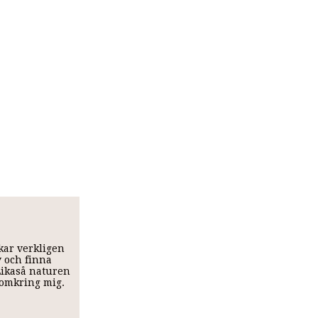
skar verkligen
v och finna
 Likaså naturen
t omkring mig.