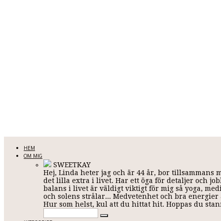
LINDA KARLSSON
HEM
OM MIG
SWEETKAY
Hej, Linda heter jag och är 44 år, bor tillsammans 
Allt mellan himmel och jord
det lilla extra i livet. Har ett öga för detaljer och
balans i livet är väldigt viktigt för mig så yoga, me
och solens strålar... Medvetenhet och bra energier ä
Hur som helst, kul att du hittat hit. Hoppas du st