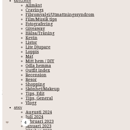
KATEGORIER
Allmänt
Cravings
Fibromyalgi/Utmattningssyndrom
Film/Musik tips
Fotografering
Giveaway
Hälsa/Träning
Kevin
Listor
Lite Djupare
Loppis
Mat
GOT
Mitt hem / DIY
Odla hemma
Outfit index
Recension
Resor
December 31, 2016 11:54
Shopping
Skönhet/Makeup
Jag vet inte om jag hinner skriva nått mer inlägg idag
så jag p
Tips, Edit
ska iväg till Malin & Joel på nyårsfirande ikväll och jag ska hi
Tips, General
firat Nyår tillsammans, tradition? Vid 16 MÅSTE jag in i dusche
Vlogg
stjärten :);. Kramar i mängder till er ♥.
ARKIV
Augusti 2024
gottnyttår
Juli 2024
Februari 2023
Gilla
4
Januari 2023