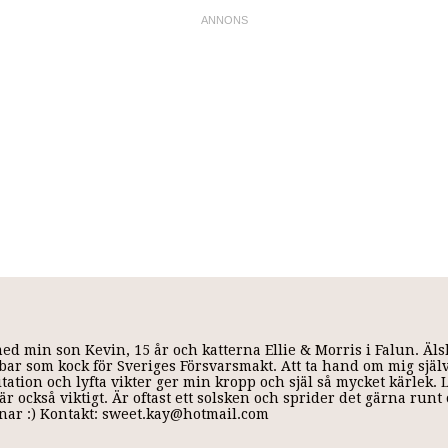
med min son Kevin, 15 år och katterna Ellie & Morris i Falun. Äl
 jobbar som kock för Sveriges Försvarsmakt. Att ta hand om mig själ
ditation och lyfta vikter ger min kropp och själ så mycket kärlek.
r också viktigt. Är oftast ett solsken och sprider det gärna run
annar :) Kontakt: sweet.kay@hotmail.com