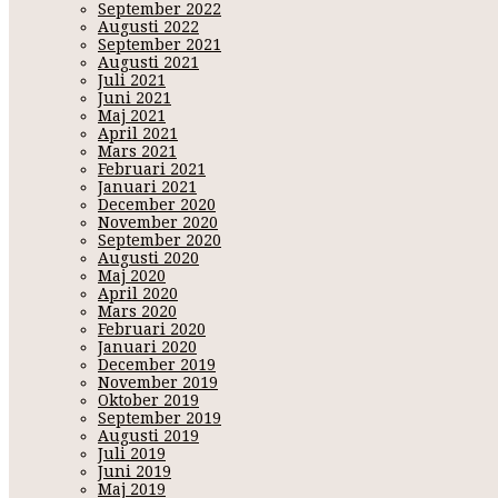
affärerna. Tänkte att vi skulle göra iordning en fin skylt vi k
September 2022
Augusti 2022
September 2021
Men visst skulle man väl kunna sälja mer saker?
Som typ jag 
Augusti 2021
konstigt? Räkmackor kanske? Baguetter? Färska, kanske kan köp
Juli 2021
företag, minns inte exakt kod men vet att catering är med iaf. Al
Juni 2021
vad som göder ens själ.
Maj 2021
April 2021
höganäs - loppisfynd - odlahemma - skördetid
Mars 2021
Gilla
4
Februari 2021
Januari 2021
December 2020
November 2020
September 2020
Augusti 2020
Maj 2020
April 2020
Mars 2020
Februari 2020
Januari 2020
December 2019
November 2019
Oktober 2019
September 2019
Augusti 2019
Juli 2019
Juni 2019
Maj 2019