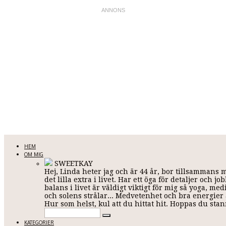
LINDA KARLSSON
HEM
OM MIG
SWEETKAY
Hej, Linda heter jag och är 44 år, bor tillsammans 
Allt mellan himmel och jord
det lilla extra i livet. Har ett öga för detaljer och
balans i livet är väldigt viktigt för mig så yoga, me
och solens strålar... Medvetenhet och bra energier ä
Hur som helst, kul att du hittat hit. Hoppas du st
KATEGORIER