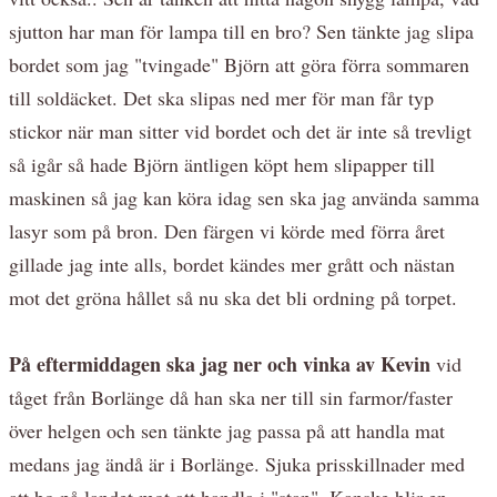
sjutton har man för lampa till en bro? Sen tänkte jag slipa
bordet som jag "tvingade" Björn att göra förra sommaren
till soldäcket. Det ska slipas ned mer för man får typ
stickor när man sitter vid bordet och det är inte så trevligt
så igår så hade Björn äntligen köpt hem slipapper till
maskinen så jag kan köra idag sen ska jag använda samma
lasyr som på bron. Den färgen vi körde med förra året
gillade jag inte alls, bordet kändes mer grått och nästan
mot det gröna hållet så nu ska det bli ordning på torpet.
På eftermiddagen ska jag ner och vinka av Kevin
vid
tåget från Borlänge då han ska ner till sin farmor/faster
över helgen och sen tänkte jag passa på att handla mat
medans jag ändå är i Borlänge. Sjuka prisskillnader med
att bo på landet mot att handla i "stan". Kanske blir en