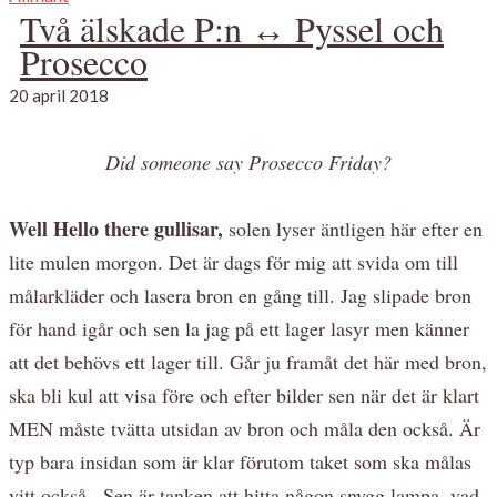
Två älskade P:n ↔ Pyssel och
Prosecco
20 april 2018
Did someone say Prosecco Friday?
Well Hello there gullisar,
solen lyser äntligen här efter en
lite mulen morgon. Det är dags för mig att svida om till
målarkläder och lasera bron en gång till. Jag slipade bron
för hand igår och sen la jag på ett lager lasyr men känner
att det behövs ett lager till. Går ju framåt det här med bron,
ska bli kul att visa före och efter bilder sen när det är klart
MEN måste tvätta utsidan av bron och måla den också. Är
typ bara insidan som är klar förutom taket som ska målas
vitt också.. Sen är tanken att hitta någon snygg lampa, vad