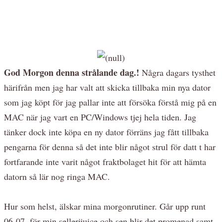
God Morgon denna strålande dag.!
Några dagars tysthet
härifrån men jag har valt att skicka tillbaka min nya dator
som jag köpt för jag pallar inte att försöka förstå mig på en
MAC när jag vart en PC/Windows tjej hela tiden. Jag
tänker dock inte köpa en ny dator förräns jag fått tillbaka
pengarna för denna så det inte blir något strul för datt t har
fortfarande inte varit något fraktbolaget hit för att hämta
datorn så lär nog ringa MAC.
Hur som helst, älskar mina morgonrutiner. Går upp runt
06-07, för min sellerijuice och sen blir det promenad samt