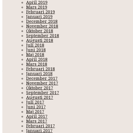
April 2019
Mars 2019
Februari 2019
Januari 2019
December 2018
NATALIA RICHARDSON
April 13, 2025 00:25
November 2018
Oktober 2018
Hoppas huset är fint du ska se på.
September 2018
Augusti 2018
NATALIA RICHARDSON
April 13, 2025 00:25
Juli 2018
Juni 2018
Hoppas huset är fint du ska se på.
Maj 2018
April 2018
AMELIAMUM2763
Januari 28, 2026 10:57
Mars 2018
Just took off my clothes, want to see where I am? - https://Fu
Februari 2018
Januari 2018
December 2017
Namn:
K
November 2017
URL/Bloggad
Oktober 2017
September 2017
Augusti 2017
Juli 2017
Juni 2017
Maj 2017
April 2017
Mars 2017
Februari 2017
Januari 2017