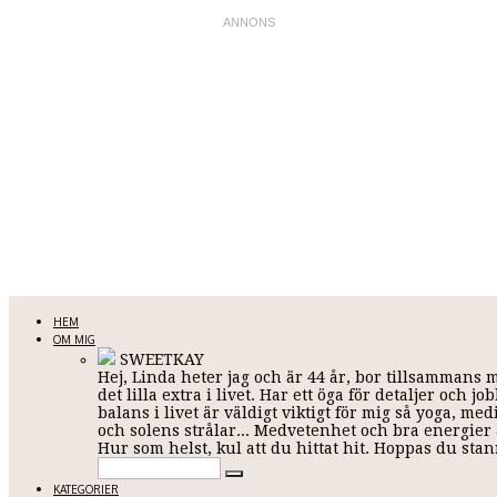
LINDA KARLSSON
HEM
OM MIG
SWEETKAY
Hej, Linda heter jag och är 44 år, bor tillsammans 
Allt mellan himmel och jord
det lilla extra i livet. Har ett öga för detaljer och
balans i livet är väldigt viktigt för mig så yoga, me
och solens strålar... Medvetenhet och bra energier ä
Hur som helst, kul att du hittat hit. Hoppas du st
KATEGORIER