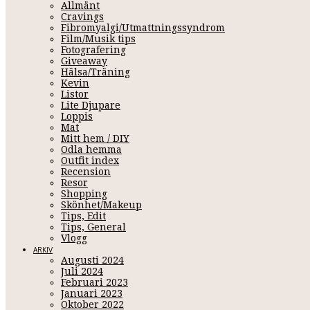
Allmänt
Cravings
Fibromyalgi/Utmattningssyndrom
Film/Musik tips
Fotografering
Giveaway
Hälsa/Träning
Kevin
Listor
Lite Djupare
Loppis
Mat
LIVS
Mitt hem / DIY
Odla hemma
Outfit index
Recension
Resor
Augusti 5, 2024 09:28
Shopping
Skönhet/Makeup
God Morgon denna strålande Måndag.
Jag trodde dock att det var Söndag,
Tips, Edit
Tips, General
bloggat igen men det betyder inte att jag gett upp bloggandet, jag låter det k
Vlogg
ARKIV
Så vad har hänt på slutet då?
Många fina middagar med vänner, nära och kä
Augusti 2024
många fina turer med min nya cykel och Milo i hans nya ryggsäck som jag kan
Juli 2024
bok, meditation, yoga/stretch och massor av sömn.
Februari 2023
Januari 2023
Oktober 2022