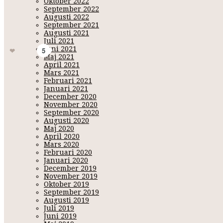
Oktober 2022
September 2022
Efter min lilla "ta hand om mig själv stund"
på morgonen så var
Augusti 2022
utslagen hjälte i mitt knät just nu. Dock måste jag flytta på hen
September 2021
Lördag! Stor kram
Augusti 2021
matchalatte - morgonstund - yoga
Juli 2021
Juni 2021
Gilla
5
Maj 2021
April 2021
Mars 2021
Februari 2021
Januari 2021
December 2020
November 2020
September 2020
Augusti 2020
Maj 2020
April 2020
Mars 2020
Februari 2020
Januari 2020
December 2019
November 2019
Oktober 2019
Namn:
K
September 2019
Augusti 2019
URL/Bloggad
Juli 2019
Juni 2019