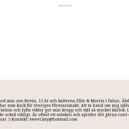
med min son Kevin, 15 år och katterna Ellie & Morris i Falun. Äl
 jobbar som kock för Sveriges Försvarsmakt. Att ta hand om mig själ
ditation och lyfta vikter ger min kropp och själ så mycket kärlek.
r också viktigt. Är oftast ett solsken och sprider det gärna run
annar :) Kontakt: sweet.kay@hotmail.com