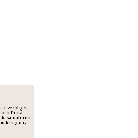
skar verkligen
v och finna
 Likaså naturen
t omkring mig.