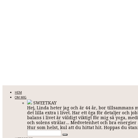
LINDA KARLSSON
HEM
OM MIG
SWEETKAY
Hej, Linda heter jag och är 44 år, bor tillsammans 
Allt mellan himmel och jord
det lilla extra i livet. Har ett öga för detaljer och
balans i livet är väldigt viktigt för mig så yoga, me
och solens strålar... Medvetenhet och bra energier ä
Hur som helst, kul att du hittat hit. Hoppas du st