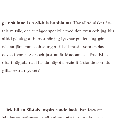
ag är så inne i en 80-tals bubbla nu.
Har alltid älskat 8o-
tals musik, det är något speciellt med den eran och jag blir
alltid på så gott humör när jag lyssnar på det. Jag går
nästan jämt runt och sjunger till all musik som spelas
oavsett vart jag är och just nu är Madonnas - True Blue
ofta i högtalarna. Har du något speciellt årtionde som du
gillar extra mycket?
et fick bli en 80-tals inspirerande look,
kan lova att
Madonna strömma ur högtalarna när jag fotade dessa