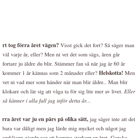
art tog förra året vägen?
Visst gick det fort? Så säger man
väl varje år, eller? Men ni vet det som sägs, åren går
fortare ju äldre du blir. Stämmer fan så när jag är 60 år
Helskotta!
kommer 1 år kännas som 2 månader eller?
Men
vet ni vad mer som händer när man blir äldre.. Man blir
klokare och lär sig att våga ta för sig lite mer av livet.
Eller
så känner i alla fall jag inför detta år...
örra året var ju en pärs på olika sätt,
jag säger inte att det
bara var dåligt men jag lärde mig mycket och något jag
verkligen gjorde var att komma starkare ur året. Ganska