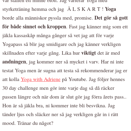
Yoga
styrketräning hemma och jag Ä L S K A R T !
Det gör så gott
borde alla människor pyssla med, promise.
för både sinnet och kroppen
. Fast jag känner mig som ett
jäkla kassaskåp många gånger så vet jag att för varje
Yogapass så blir jag smidigare och jag känner verkligen
viktigt
skillnaden efter varje gång. Lika hur
det är med
andningen
, jag kommer ner så mycket i varv. Har ni inte
testat Yoga men är sugna att testa så rekommenderar jag er
att kolla
Yoga with Adriene
på Youtube. Jag följer hennes
30 day challenge men gör inte varje dag så då räcker
passen längre och när dom är slut gör jag förra årets pass..
Hon är så jäkla bra, ni kommer inte bli besvikna. Jag
tänder ljus och släcker ner så jag verkligen går in i rätt
mood. Tränar du något?