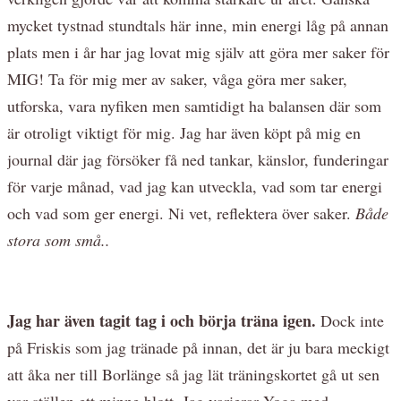
mycket tystnad stundtals här inne, min energi låg på annan
plats men i år har jag lovat mig själv att göra mer saker för
MIG! Ta för mig mer av saker, våga göra mer saker,
utforska, vara nyfiken men samtidigt ha balansen där som
är otroligt viktigt för mig. Jag har även köpt på mig en
journal där jag försöker få ned tankar, känslor, funderingar
för varje månad, vad jag kan utveckla, vad som tar energi
och vad som ger energi. Ni vet, reflektera över saker.
Både
stora som små..
Jag har även tagit tag i och börja träna igen.
Dock inte
på Friskis som jag tränade på innan, det är ju bara meckigt
att åka ner till Borlänge så jag lät träningskortet gå ut sen
var ställen ett minne blott. Jag varierar Yoga med