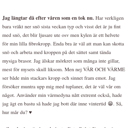
Jag längtar då efter våren som en tok nu.
Har verkligen
bara vräkt ner snö sista veckan typ och visst det är ju fint
med snö, det blir ljusare ute osv men kylen är ett helvete
för min lilla fibrokropp. Enda bra är väl att man kan skotta
snö och arbeta med kroppen på det sättet samt tända
mysiga brasor. Jag älskar mörkret som många inte gillar,
mest för mysets skull liksom. Men nej VÅR OCH VÄRME
ser både min stackars kropp och sinnet fram emot. Jag
försöker muntra upp mig med tuplaner, det är väl vår om
något. Använder min värmedyna nått extremt också, hade
jag ägt en bastu så hade jag bott där inne vintertid 😁. Så,
hur mår du? ♥