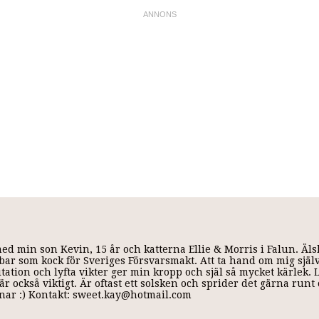
med min son Kevin, 15 år och katterna Ellie & Morris i Falun. Äl
 jobbar som kock för Sveriges Försvarsmakt. Att ta hand om mig själ
ditation och lyfta vikter ger min kropp och själ så mycket kärlek.
r också viktigt. Är oftast ett solsken och sprider det gärna run
annar :) Kontakt: sweet.kay@hotmail.com