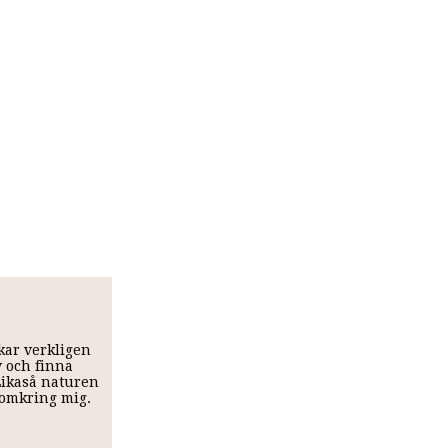
skar verkligen
v och finna
 Likaså naturen
t omkring mig.