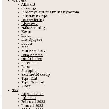
KATEGORIER
Allmänt
Cravings
Fibromyalgi/Utmattningssyndrom
Film/Musik tips
Fotografering
Giveaway
Hälsa/Träning
Kevin
Listor
Lite Djupare
Loppis
Mat
NÄR A
Mitt hem / DIY
Odla hemma
Outfit index
Recension
Resor
Augusti 2, 2021 14:26
Shopping
Om det är något jag lärt mig detta år,
som jag tillägnade mig s
Skönhet/Makeup
med sig själv, lära sig mer om sig själv och växa. Ta bort all neg
Tips, Edit
och man sätter ner foten. Ta ingen jävla skit! Shit vad det är mag
Tips, General
berätta mer om vad jag tagit tag i detta år för att släppa sake
Vlogg
ARKIV
Augusti 2024
Jag har gjort om här hemma igen,
för 100 gången och makeup r
Juli 2024
här. På kontoret,
ha ha
back to basic. Och jag är så nöjd, med 
Februari 2023
leka med smink igen så igår testade jag på lite nytheter jag köp
Januari 2023
innan jag lämnar någon recension men som sagt, jag älskar dom