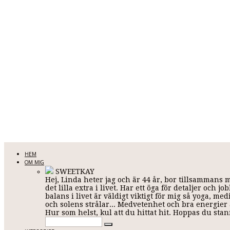
LINDA KARLSSON
HEM
OM MIG
SWEETKAY
Hej, Linda heter jag och är 44 år, bor tillsammans 
Allt mellan himmel och jord
det lilla extra i livet. Har ett öga för detaljer och
balans i livet är väldigt viktigt för mig så yoga, me
och solens strålar... Medvetenhet och bra energier ä
Hur som helst, kul att du hittat hit. Hoppas du st