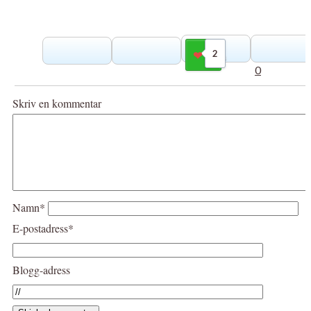
2
Gilla
0
Skriv en kommentar
Namn*
E-postadress*
Blogg-adress