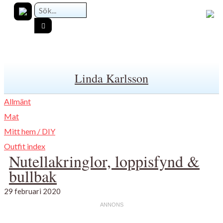
Linda Karlsson
Allmänt
Mat
Mitt hem / DIY
Outfit index
Nutellakringlor, loppisfynd &
bullbak
29 februari 2020