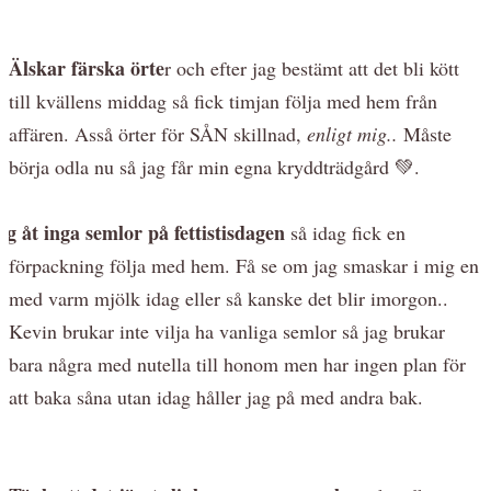
Älskar färska örte
r och efter jag bestämt att det bli kött
till kvällens middag så fick timjan följa med hem från
affären. Asså örter för SÅN skillnad,
enligt mig..
Måste
börja odla nu så jag får min egna kryddträdgård 💚.
ag åt inga semlor på fettistisdagen
så idag fick en
förpackning följa med hem. Få se om jag smaskar i mig en
med varm mjölk idag eller så kanske det blir imorgon..
Kevin brukar inte vilja ha vanliga semlor så jag brukar
bara några med nutella till honom men har ingen plan för
att baka såna utan idag håller jag på med andra bak.