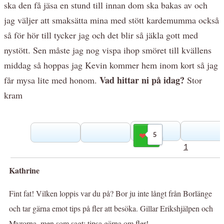
ska den få jäsa en stund till innan dom ska bakas av och
jag väljer att smaksätta mina med stött kardemumma också
så för hör till tycker jag och det blir så jäkla gott med
nystött. Sen måste jag nog vispa ihop smöret till kvällens
middag så hoppas jag Kevin kommer hem inom kort så jag
Vad hittar ni på idag?
får mysa lite med honom.
Stor
kram
5
Gilla
1
Kathrine
Fint fat! Vilken loppis var du på? Bor ju inte långt från Borlänge
och tar gärna emot tips på fler att besöka. Gillar Erikshjälpen och
Myrorna, men som sagt; tipsa gärna om fler!