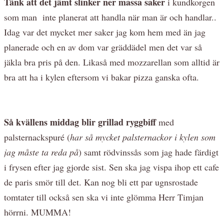
Tänk att det jämt slinker ner massa saker
i kundkorgen
som man inte planerat att handla när man är och handlar..
Idag var det mycket mer saker jag kom hem med än jag
planerade och en av dom var gräddädel men det var så
jäkla bra pris på den. Likaså med mozzarellan som alltid är
bra att ha i kylen eftersom vi bakar pizza ganska ofta.
Så kvällens middag blir grillad ryggbiff
med
palsternackspuré (
har så mycket palsternackor i kylen som
jag måste ta reda på
) samt rödvinssås som jag hade färdigt
i frysen efter jag gjorde sist. Sen ska jag vispa ihop ett cafe
de paris smör till det. Kan nog bli ett par ugnsrostade
tomtater till också sen ska vi inte glömma Herr Timjan
hörrni. MUMMA!