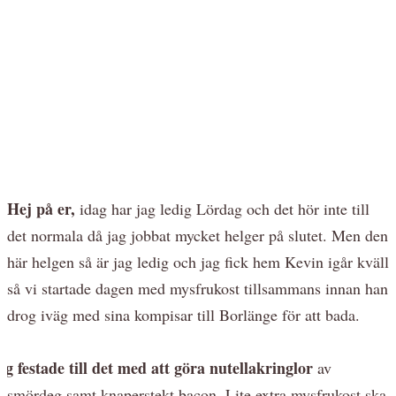
Hej på er,
idag har jag ledig Lördag och det hör inte till
det normala då jag jobbat mycket helger på slutet. Men den
här helgen så är jag ledig och jag fick hem Kevin igår kväll
så vi startade dagen med mysfrukost tillsammans innan han
drog iväg med sina kompisar till Borlänge för att bada.
ag festade till det med att göra nutellakringlor
av
smördeg samt knaperstekt bacon. Lite extra mysfrukost ska