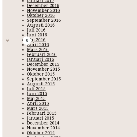
Januari 2017
December 2016
November 2016
Nästa projekt är att måla om ett gammalt skåp
Oktober 2016
som står mitt emot denna 
September 2016
mig genom åren. Då har jag dom nära anslutning till matlagningen och jag tro
Augusti 2016
en fortsatt fin Torsdag, stor kram!
Juli 2016
köksö - mitthem - mitthempålandet - rustikt - skönahem - snickarbänk
Juni 2016
Maj 2016
Gilla
8
April 2016
Mars 2016
Februari 2016
Januari 2016
December 2015
November 2015
Oktober 2015
September 2015
Augusti 2015
Juli 2015
Juni 2015
Maj 2015
April 2015
Mars 2015
Februari 2015
Januari 2015
December 2014
Namn:
K
November 2014
Oktober 2014
URL/Bloggad