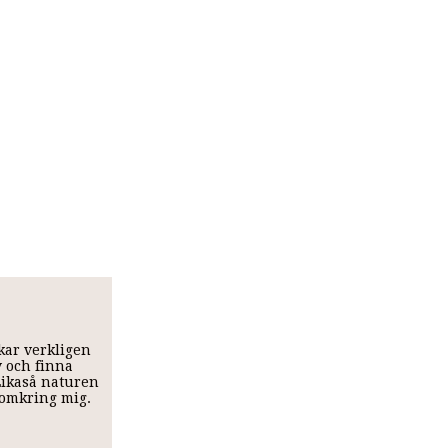
skar verkligen
v och finna
 Likaså naturen
t omkring mig.