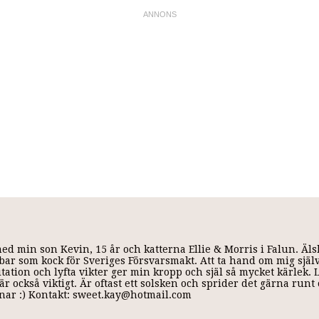
med min son Kevin, 15 år och katterna Ellie & Morris i Falun. Äl
 jobbar som kock för Sveriges Försvarsmakt. Att ta hand om mig själ
ditation och lyfta vikter ger min kropp och själ så mycket kärlek.
r också viktigt. Är oftast ett solsken och sprider det gärna run
annar :) Kontakt: sweet.kay@hotmail.com