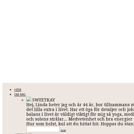
LINDA KARLSSON
HEM
OM MIG
SWEETKAY
Hej, Linda heter jag och är 44 år, bor tillsammans 
Allt mellan himmel och jord
det lilla extra i livet. Har ett öga för detaljer och
balans i livet är väldigt viktigt för mig så yoga, me
och solens strålar... Medvetenhet och bra energier ä
Hur som helst, kul att du hittat hit. Hoppas du st