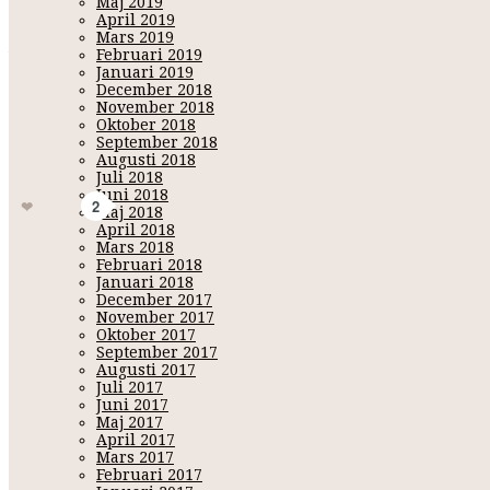
Maj 2019
April 2019
Mars 2019
Dr PawPaw Lip Balm
Februari 2019
Kan användas till torra läppar, men också för att skydda huden och vår
Januari 2019
ingrediensen i Dr PawPaw Lip Balm är jäst pawpaw, frukten från Ca
December 2018
November 2018
Oktober 2018
September 2018
Augusti 2018
Ganska mycket godsaker el
Juli 2018
DrPawPaw - Firstaidbeauty - Popband - Swell - Vitamasques - bellapierre - lfbeautybox - lookfanta
1
Juni 2018
Gilla
2
Maj 2018
April 2018
Mars 2018
Februari 2018
Januari 2018
December 2017
November 2017
Oktober 2017
September 2017
Augusti 2017
Juli 2017
Juni 2017
Maj 2017
April 2017
Mars 2017
Februari 2017