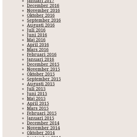
Januari 2017
December 2016
JOHANNA
Februari 1, 2019 15:37
November 2016
Oktober 2016
Gold dust sheet masken!! Den måste jag prova.. Time 2 shop 😊
September 2016
Svar:
Hehe do it!!! Har ikke testat än men snart så 😄
Augusti 2016
Juli 2016
SWEETKAY
Juni 2016
Maj 2016
Namn:
K
April 2016
URL/Bloggad
Mars 2016
Februari 2016
Januari 2016
December 2015
November 2015
Oktober 2015
September 2015
Augusti 2015
Juli 2015
Juni 2015
Maj 2015
April 2015
Mars 2015
Februari 2015
Januari 2015
December 2014
November 2014
Oktober 2014