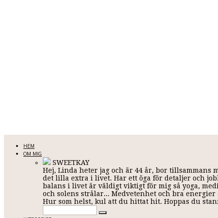
LINDA KARLSSON
HEM
OM MIG
SWEETKAY
Hej, Linda heter jag och är 44 år, bor tillsammans 
Allt mellan himmel och jord
det lilla extra i livet. Har ett öga för detaljer och
balans i livet är väldigt viktigt för mig så yoga, me
och solens strålar... Medvetenhet och bra energier ä
Hur som helst, kul att du hittat hit. Hoppas du st