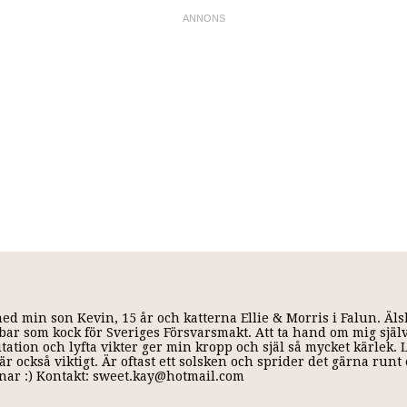
med min son Kevin, 15 år och katterna Ellie & Morris i Falun. Äl
 jobbar som kock för Sveriges Försvarsmakt. Att ta hand om mig själ
ditation och lyfta vikter ger min kropp och själ så mycket kärlek.
r också viktigt. Är oftast ett solsken och sprider det gärna run
annar :) Kontakt: sweet.kay@hotmail.com