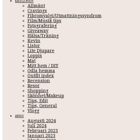
KATEGORIER
Allmänt
Cravings
Fibromyalgi/Utmattningssyndrom
Film/Musik tips
Fotografering
Giveaway
Hälsa/Träning
Kevin
Listor
Lite Djupare
Loppis
Mat
LOOKFANTASTIC BE
Mitt hem / DIY
Odla hemma
Outfit index
Recension
Resor
Januari 31, 2019 14:04
Shopping
(
Detta inlägg 
Skönhet/Makeup
Tips, Edit
Tips, General
För cirka 1 vecka sen så fick jag hem Januaris Beauty Box
från
L
Vlogg
har jag faktiskt redan..
ARKIV
Augusti 2024
Juli 2024
Februari 2023
Elastiska hårsnoddar från
Januari 2023