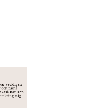
skar verkligen
v och finna
 Likaså naturen
t omkring mig.