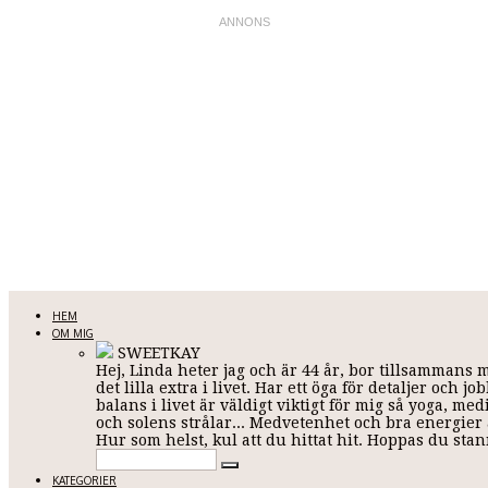
LINDA KARLSSON
HEM
OM MIG
SWEETKAY
Hej, Linda heter jag och är 44 år, bor tillsammans 
Allt mellan himmel och jord
det lilla extra i livet. Har ett öga för detaljer och
balans i livet är väldigt viktigt för mig så yoga, me
och solens strålar... Medvetenhet och bra energier ä
Hur som helst, kul att du hittat hit. Hoppas du st
KATEGORIER