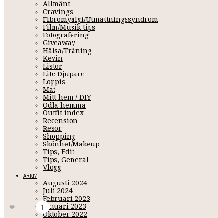
Allmänt
Cravings
Fibromyalgi/Utmattningssyndrom
Film/Musik tips
Fotografering
Giveaway
Hälsa/Träning
Kevin
Listor
Lite Djupare
Loppis
Mat
VÅRVÄDER OCH DAG
Mitt hem / DIY
Odla hemma
Outfit index
Recension
Resor
Februari 18, 2019 09:31
Shopping
Skönhet/Makeup
Vilket vårväder vi hade förra veckan,
men som jag fattar det som (
genom 
Tips, Edit
Tips, General
förra veckan och vart i landet bor du? Här var det då kanonväder hela veckan 
Vlogg
mig för bara att göra det och jag skulle behöva beställa några frön också. Kans
ARKIV
Vad i så fall?
Augusti 2024
Juli 2024
dalarna - odlahemma - vårkänslor - vårväder
Februari 2023
Januari 2023
Gilla
1
Oktober 2022