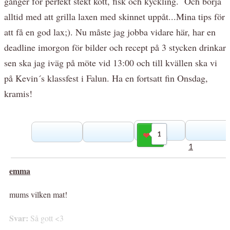
gånger för perfekt stekt kött, fisk och kyckling. Och börja
alltid med att grilla laxen med skinnet uppåt...Mina tips för
att få en god lax;). Nu måste jag jobba vidare här, har en
deadline imorgon för bilder och recept på 3 stycken drinkar
sen ska jag iväg på möte vid 13:00 och till kvällen ska vi
på Kevin´s klassfest i Falun. Ha en fortsatt fin Onsdag,
kramis!
1
Gilla
1
emma
mums vilken mat!
Svar:
Så gott <3