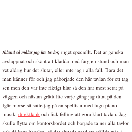
inget speciellt. Det är ganska
Ibland så målar jag lite tavlor,
avslappnat och skönt att kladda med färg en stund och man
vet aldrig hur det slutar, eller inte jag i alla fall. Bara det
man känner för och jag påbörjade den här tavlan för ett tag
sen men den var inte riktigt klar så den har mest setat på
väggen och nästan gråtit lite varje gång jag tittat på den.
Igår morse så satte jag på en spellista med lugn piano
musik,
direktlänk
och fick felling att göra klart tavlan. Jag
skulle flytta om kontorsbordet och började ta ner alla tavlor
och då kom känslan, så det slutade med att ställde mig i